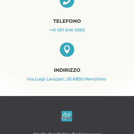

TELEFONO
+41 091 646 0565

INDIRIZZO
Via Luigi Lavizzari, 20 6850 Mendrisio
Studio Dentistico De Francesco