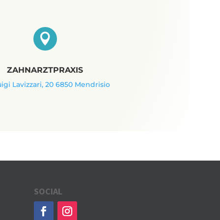

ZAHNARZTPRAXIS
uigi Lavizzari, 20 6850 Mendrisio
SOCIAL
0