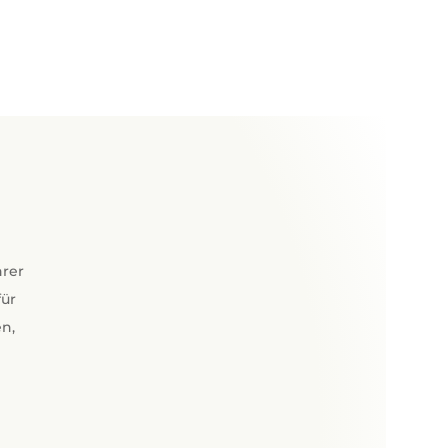
hrer
für
en,