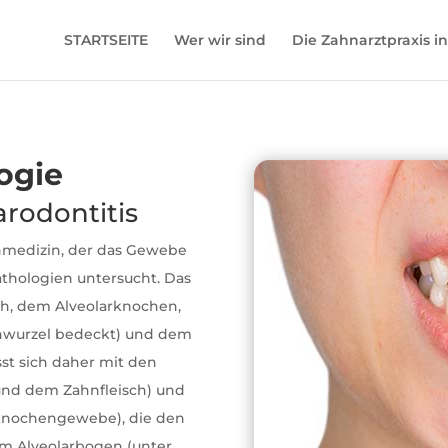
STARTSEITE
Wer wir sind
Die Zahnarztpraxis i
ogie
rodontitis
hnmedizin, der das Gewebe
thologien untersucht. Das
h, dem Alveolarknochen,
nwurzel bedeckt) und dem
st sich daher mit den
nd dem Zahnfleisch) und
knochengewebe), die den
im Alveolarbogen (unter