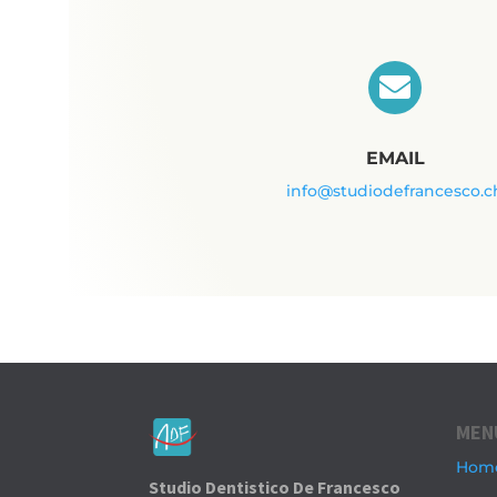

EMAIL
info@studiodefrancesco.c
MEN
Hom
Studio Dentistico De Francesco