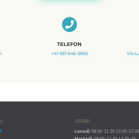

TELEFON
h
+41 091 646 0565
Via L
U
ORARI
e
Lunedì
: 08:00-11:30 13:30-17:3
Martedì
: 08:00-11:30 13:30-16