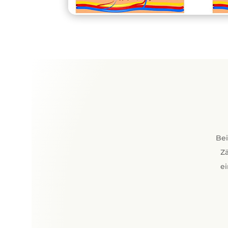
Bei
Zä
ei